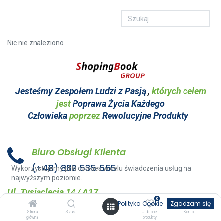
Nic nie znaleziono
Jesteśmy Zespołem Ludzi z Pasją
,
których celem
jest
Poprawa Życia Każdego
Człowieka
poprzez
Rewolucyjne Produkty
Biuro Obsługi Klienta
(+48) 882 535 555
Wykorzystujemy pliki cookies w celu świadczenia usług na
najwyższym poziomie.
Ul. Tysiąclecia 14 / A17
0
Polityka Cookie
Zgadzam się
38-400 Krosno
Strona
Szukaj
Ulubione
Konto
kontakt@bdo-kobize.pl
główna
produkty