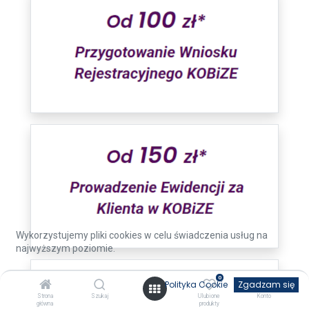
Wykorzystujemy pliki cookies w celu świadczenia usług na
najwyższym poziomie.
0
Polityka Cookie
Zgadzam się
Strona
Szukaj
Ulubione
Konto
główna
produkty