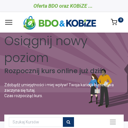
Oferta BDO oraz K​OBiZE ...
0
Osiągnij nowy
poziom
Rozpocznij kurs online już dziś!
Zdobądź umiejętności i miej wpływ! Twoja kariera biznesowa
zaczyna się tutaj.
Czas rozpocząć kurs.