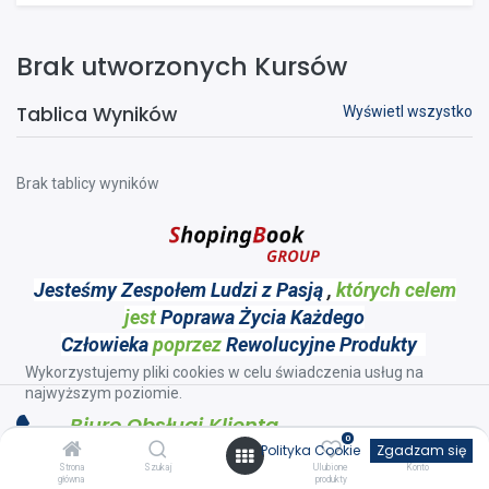
Brak utworzonych Kursów
Tablica Wyników
Wyświetl wszystko
Brak tablicy wyników
Jesteśmy Zespołem Ludzi z Pasją
,
których celem
jest
Poprawa Życia Każdego
Człowieka
poprzez
Rewolucyjne Produkty
Wykorzystujemy pliki cookies w celu świadczenia usług na
najwyższym poziomie.
Biuro Obsługi Klienta
0
Polityka Cookie
Zgadzam się
(+48) 882 535 555
Strona
Szukaj
Ulubione
Konto
główna
produkty